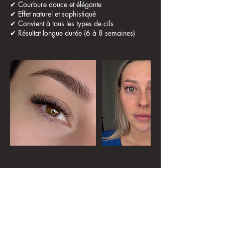
✔ Courbure douce et élégante
✔ Effet naturel et sophistiqué
✔ Convient à tous les types de cils
Contact Details
Saint-Mathieu, QC, Canada
5145686644
valerybeautybar@gmail.com